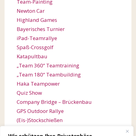
Team-Painting
Newton Car
Highland Games
Bayerisches Turnier
iPad-Teamrallye
Spaß-Crossgolf
Katapultbau
„Team 360“ Teamtraining
„Team 180“ Teambuilding
Haka Teampower
Quiz Show
Company Bridge – Brückenbau
GPS Outdoor Rallye
(Eis-)Stockschießen
Bogenschießen