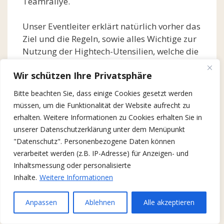
Teamrallye.
Unser Eventleiter erklärt natürlich vorher das
Ziel und die Regeln, sowie alles Wichtige zur
Nutzung der Hightech-Utensilien, welche die
Teams mit ihrer Expeditionstasche erhalten.
Wir schützen Ihre Privatsphäre
Unsere Teamguides stehen für Fragen zur
Verfügung und je nach Wunsch führen sie
Bitte beachten Sie, dass einige Cookies gesetzt werden
optionale Warm-Up Übungen durch und
müssen, um die Funktionalität der Website aufrecht zu
teilen die Gruppe in kleine Expeditionsteams
erhalten. Weitere Informationen zu Cookies erhalten Sie in
ein.
unserer Datenschutzerklärung unter dem Menüpunkt
"Datenschutz". Personenbezogene Daten können
Fragen Sie an und erhalten Sie ein
verarbeitet werden (z.B. IP-Adresse) für Anzeigen- und
individuelles und unverbindliches
Inhaltsmessung oder personalisierte
Angebot:
Inhalte.
Weitere Informationen
Telefon 0941 788 40 730
Anpassen
Ablehnen
Alle akzeptieren
Anfrage:
info@teamsation.de