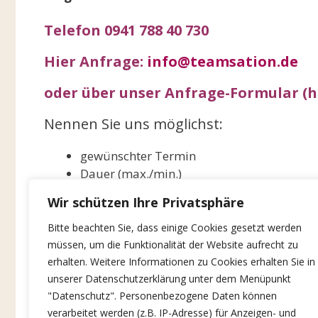
Telefon 0941 788 40 730
Hier Anfrage:
info@teamsation.de
oder über unser Anfrage-Formular (hi
Nennen Sie uns möglichst:
gewünschter Termin
Dauer (max./min.)
Teilnehmerzahl
Wir schützen Ihre Privatsphäre
Ort/Region
Rahmen (Tagung, Seminar, Betriebsausflug
Bitte beachten Sie, dass einige Cookies gesetzt werden
Location (vorhanden ja/nein)
müssen, um die Funktionalität der Website aufrecht zu
Zielsetzung
erhalten. Weitere Informationen zu Cookies erhalten Sie in
unserer Datenschutzerklärung unter dem Menüpunkt
"Datenschutz". Personenbezogene Daten können
verarbeitet werden (z.B. IP-Adresse) für Anzeigen- und
Kategorien
Infos zu Teamevents