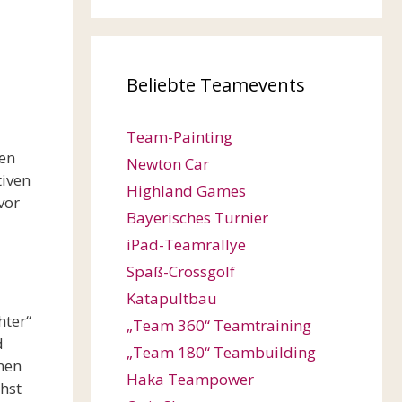
Beliebte Teamevents
Team-Painting
nen
Newton Car
tiven
Highland Games
vor
Bayerisches Turnier
iPad-Teamrallye
Spaß-Crossgolf
Katapultbau
hter“
„Team 360“ Teamtraining
d
„Team 180“ Teambuilding
nen
Haka Teampower
hst