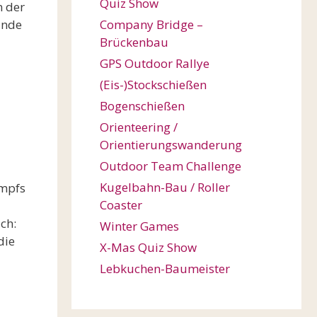
Quiz Show
n der
Ende
Company Bridge –
Brückenbau
GPS Outdoor Rallye
(Eis-)Stockschießen
Bogenschießen
Orienteering /
Orientierungswanderung
Outdoor Team Challenge
Kugelbahn-Bau / Roller
ampfs
Coaster
ch:
Winter Games
die
X-Mas Quiz Show
Lebkuchen-Baumeister