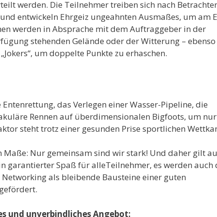
rteilt werden. Die Teilnehmer treiben sich nach Betrachte
n und entwickeln Ehrgeiz ungeahnten Ausmaßes, um am 
rmen werden in Absprache mit dem Auftraggeber in der
erfügung stehenden Gelände oder der Witterung – ebenso
s „Jokers“, um doppelte Punkte zu erhaschen.
Entenrettung, das Verlegen einer Wasser-Pipeline, die
akuläre Rennen auf überdimensionalen Bigfoots, um nur
ktor steht trotz einer gesunden Prise sportlichen Wettk
m Maße: Nur gemeinsam sind wir stark! Und daher gilt au
ein garantierter Spaß für alleTeilnehmer, es werden auch 
Networking als bleibende Bausteine einer guten
gefördert.
les und unverbindliches Angebot: