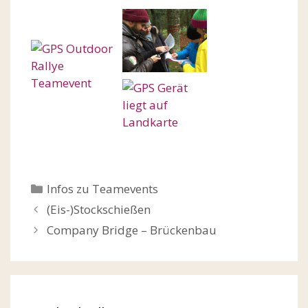
Kategorien
Infos zu Teamevents
Beitrags-
(Eis-)Stockschießen
Navigation
Company Bridge – Brückenbau