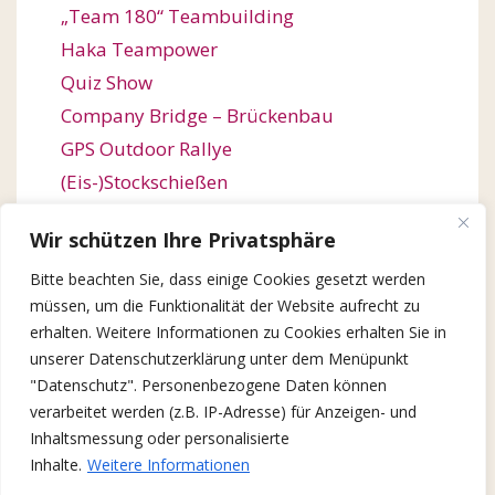
„Team 180“ Teambuilding
Haka Teampower
Quiz Show
Company Bridge – Brückenbau
GPS Outdoor Rallye
(Eis-)Stockschießen
Bogenschießen
Wir schützen Ihre Privatsphäre
Orienteering / Orientierungswanderung
Bitte beachten Sie, dass einige Cookies gesetzt werden
Outdoor Team Challenge
müssen, um die Funktionalität der Website aufrecht zu
Kugelbahn-Bau / Roller Coaster
erhalten. Weitere Informationen zu Cookies erhalten Sie in
Winter Games
unserer Datenschutzerklärung unter dem Menüpunkt
X-Mas Quiz Show
"Datenschutz". Personenbezogene Daten können
verarbeitet werden (z.B. IP-Adresse) für Anzeigen- und
Lebkuchen-Baumeister
Inhaltsmessung oder personalisierte
Inhalte.
Weitere Informationen