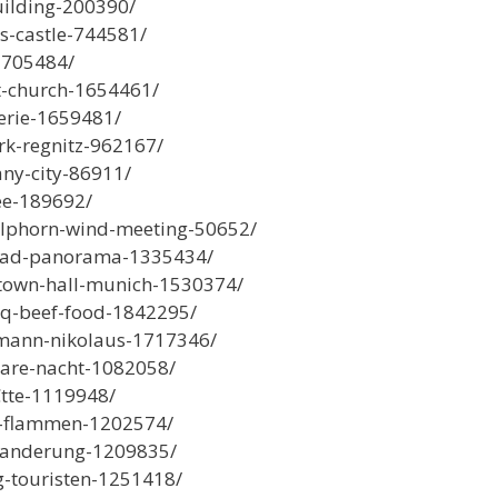
uilding-200390/
s-castle-744581/
-1705484/
rt-church-1654461/
erie-1659481/
k-regnitz-962167/
ny-city-86911/
ee-189692/
alphorn-wind-meeting-50652/
-head-panorama-1335434/
town-hall-munich-1530374/
bq-beef-food-1842295/
smann-nikolaus-1717346/
lare-nacht-1082058/
tte-1119948/
er-flammen-1202574/
wanderung-1209835/
-touristen-1251418/