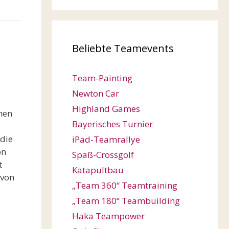
Beliebte Teamevents
Team-Painting
Newton Car
Highland Games
nen
Bayerisches Turnier
die
iPad-Teamrallye
on
Spaß-Crossgolf
t
Katapultbau
 von
„Team 360“ Teamtraining
„Team 180“ Teambuilding
Haka Teampower