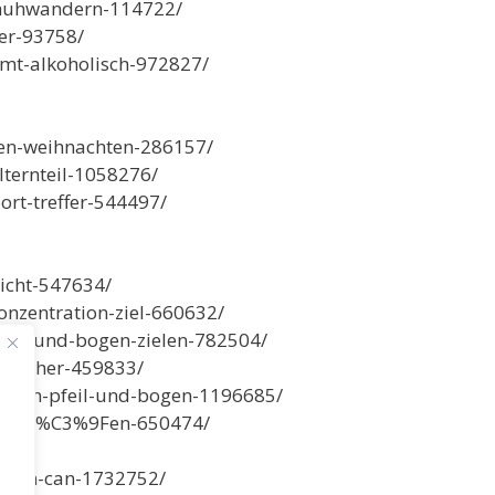
chuhwandern-114722/
er-93758/
mt-alkoholisch-972827/
en-weihnachten-286157/
lternteil-1058276/
ort-treffer-544497/
licht-547634/
nzentration-ziel-660632/
eil-und-bogen-zielen-782504/
3%B6cher-459833/
9Fen-pfeil-und-bogen-1196685/
nschie%C3%9Fen-650474/
ox-tin-can-1732752/