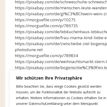
https://pixabay.com/de/schneeschuhe-schnees
https://pixabay.com/de/menschen-leute-wander
https://pixabay.com/de/gl%C3%BChwein-wein-zi
https://morguefile.com/p/10275
https://morguefile.com/p/789735
https://pixabay.com/de/lebkuchenhaus-lebkuch
https://pixabay.com/de/frau-mama-kind-liebe-e
https://pixabay.com/de/zielscheibe-ziel-bogensp
photodune.net
https://morguefile.com/p/789834
https://pixabay.com/de/weihnachtsmarkt-stern-
https://pixabay.com/de/bogenschie%C3%9Fen-ko
https://pixabay.com/de/bogenschie%C3%9Fen-pf
Wir schützen Ihre Privatsphäre
https://pixabay.com/de/ziel-pfeile-bogen-k%C
https://pixabay.com/de/bogen-bogenschie%C3%
Bitte beachten Sie, dass einige Cookies gesetzt werden
https://pixabay.com/de/pfeil-und-bogen-boge
müssen, um die Funktionalität der Website aufrecht zu
Fotolia © Snezana Skundric
erhalten. Weitere Informationen zu Cookies erhalten Sie in
https://pixabay.com/en/first-aid-nurse-funny-b
unserer Datenschutzerklärung unter dem Menüpunkt