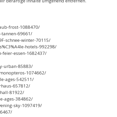
ir derartige Inhalte umgehend entfernen.
aub-frost-1088470/
e-tannen-69661/
9F-schnee-winter-70115/
zs%C3%A4le-hotels-992298/
n-feier-essen-1682437/
ty-urban-85883/
n-monopteros-1074662/
le-ages-542511/
erhaus-657812/
hall-81922/
le-ages-384862/
vening-sky-1097419/
66467/