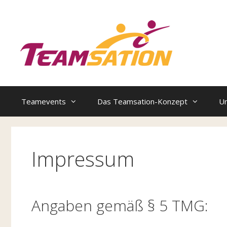
Zum
Inhalt
springen
Teamevents
Das Teamsation-Konzept
U
Impressum
Angaben gemäß § 5 TMG: