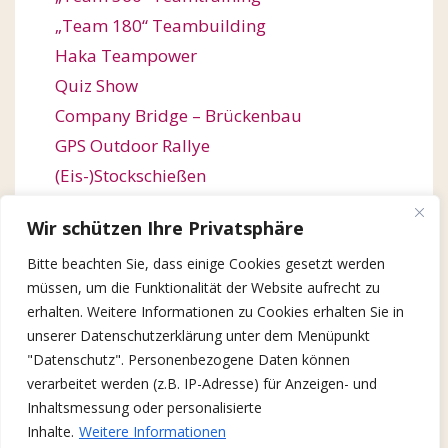
„Team 180“ Teambuilding
Haka Teampower
Quiz Show
Company Bridge – Brückenbau
GPS Outdoor Rallye
(Eis-)Stockschießen
Bogenschießen
Wir schützen Ihre Privatsphäre
Orienteering / Orientierungswanderung
Bitte beachten Sie, dass einige Cookies gesetzt werden
Outdoor Team Challenge
müssen, um die Funktionalität der Website aufrecht zu
Kugelbahn-Bau / Roller Coaster
erhalten. Weitere Informationen zu Cookies erhalten Sie in
Winter Games
unserer Datenschutzerklärung unter dem Menüpunkt
X-Mas Quiz Show
"Datenschutz". Personenbezogene Daten können
verarbeitet werden (z.B. IP-Adresse) für Anzeigen- und
Lebkuchen-Baumeister
Inhaltsmessung oder personalisierte
Inhalte.
Weitere Informationen