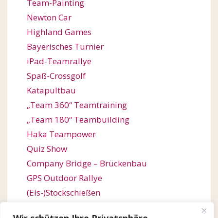
Team-Painting
Newton Car
Highland Games
Bayerisches Turnier
iPad-Teamrallye
Spaß-Crossgolf
Katapultbau
„Team 360“ Teamtraining
„Team 180“ Teambuilding
Haka Teampower
Quiz Show
Company Bridge – Brückenbau
GPS Outdoor Rallye
(Eis-)Stockschießen
Bogenschießen