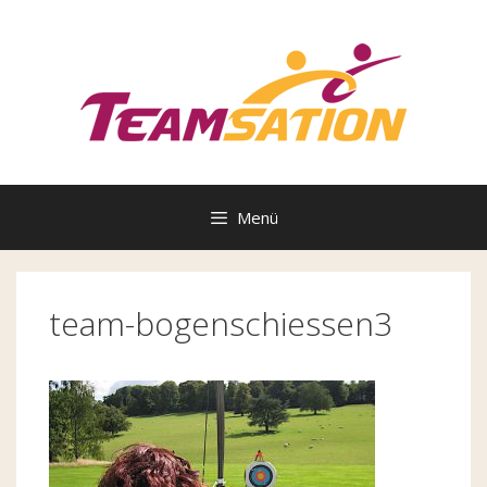
Zum
Inhalt
springen
Menü
team-bogenschiessen3