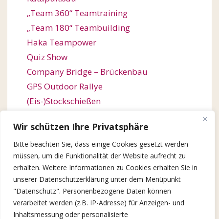
„Team 360“ Teamtraining
„Team 180“ Teambuilding
Haka Teampower
Quiz Show
Company Bridge – Brückenbau
GPS Outdoor Rallye
(Eis-)Stockschießen
Bogenschießen
Wir schützen Ihre Privatsphäre
Orienteering / Orientierungswanderung
Bitte beachten Sie, dass einige Cookies gesetzt werden
Outdoor Team Challenge
müssen, um die Funktionalität der Website aufrecht zu
Kugelbahn-Bau / Roller Coaster
erhalten. Weitere Informationen zu Cookies erhalten Sie in
Winter Games
unserer Datenschutzerklärung unter dem Menüpunkt
X-Mas Quiz Show
"Datenschutz". Personenbezogene Daten können
verarbeitet werden (z.B. IP-Adresse) für Anzeigen- und
Lebkuchen-Baumeister
Inhaltsmessung oder personalisierte