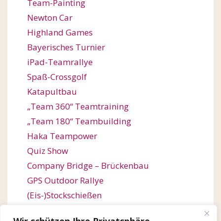
Team-Painting
Newton Car
Highland Games
Bayerisches Turnier
iPad-Teamrallye
Spaß-Crossgolf
Katapultbau
„Team 360“ Teamtraining
„Team 180“ Teambuilding
Haka Teampower
Quiz Show
Company Bridge – Brückenbau
GPS Outdoor Rallye
(Eis-)Stockschießen
Bogenschießen