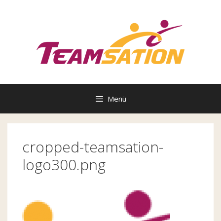
Zum
Inhalt
springen
Menü
cropped-teamsation-
logo300.png