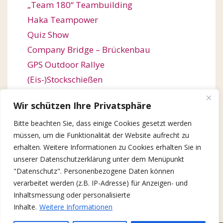
„Team 180“ Teambuilding
Haka Teampower
Quiz Show
Company Bridge – Brückenbau
GPS Outdoor Rallye
(Eis-)Stockschießen
Bogenschießen
Wir schützen Ihre Privatsphäre
Orienteering / Orientierungswanderung
Outdoor Team Challenge
Bitte beachten Sie, dass einige Cookies gesetzt werden
müssen, um die Funktionalität der Website aufrecht zu
Kugelbahn-Bau / Roller Coaster
erhalten. Weitere Informationen zu Cookies erhalten Sie in
Winter Games
unserer Datenschutzerklärung unter dem Menüpunkt
X-Mas Quiz Show
"Datenschutz". Personenbezogene Daten können
Lebkuchen-Baumeister
verarbeitet werden (z.B. IP-Adresse) für Anzeigen- und
Inhaltsmessung oder personalisierte
Inhalte.
Weitere Informationen