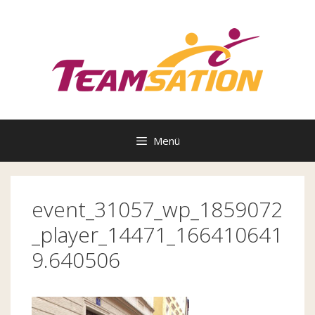
Zum
Inhalt
springen
Menü
event_31057_wp_1859072
_player_14471_166410641
9.640506