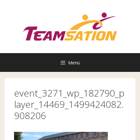
Zum
Inhalt
springen
Menü
event_3271_wp_182790_p
layer_14469_1499424082.
908206