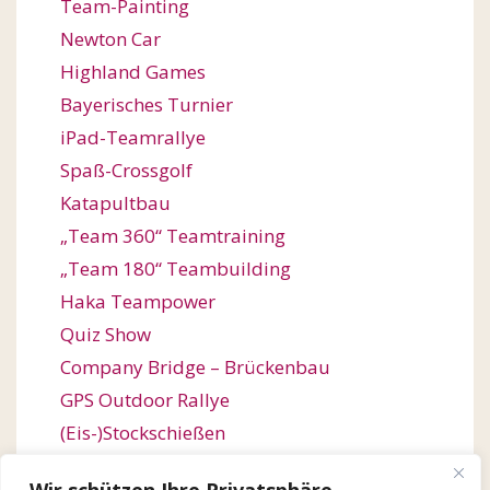
Team-Painting
Newton Car
Highland Games
Bayerisches Turnier
iPad-Teamrallye
Spaß-Crossgolf
Katapultbau
„Team 360“ Teamtraining
„Team 180“ Teambuilding
Haka Teampower
Quiz Show
Company Bridge – Brückenbau
GPS Outdoor Rallye
(Eis-)Stockschießen
Bogenschießen