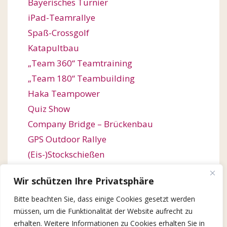
Bayerisches Turnier
iPad-Teamrallye
Spaß-Crossgolf
Katapultbau
„Team 360“ Teamtraining
„Team 180“ Teambuilding
Haka Teampower
Quiz Show
Company Bridge – Brückenbau
GPS Outdoor Rallye
(Eis-)Stockschießen
Bogenschießen
Wir schützen Ihre Privatsphäre
Orienteering / Orientierungswanderung
Bitte beachten Sie, dass einige Cookies gesetzt werden
Outdoor Team Challenge
müssen, um die Funktionalität der Website aufrecht zu
Kugelbahn-Bau / Roller Coaster
erhalten. Weitere Informationen zu Cookies erhalten Sie in