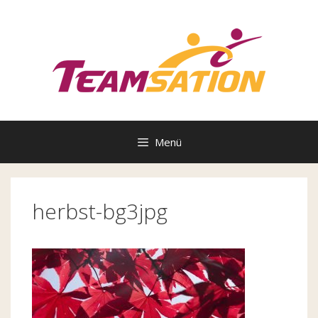
Zum
Inhalt
springen
Menü
herbst-bg3jpg