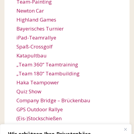
Team-Painting
Newton Car
Highland Games
Bayerisches Turnier
iPad-Teamrallye
Spaß-Crossgolf
Katapultbau
„Team 360“ Teamtraining
„Team 180“ Teambuilding
Haka Teampower
Quiz Show
Company Bridge – Brückenbau
GPS Outdoor Rallye
(Eis-)Stockschießen
Bogenschießen