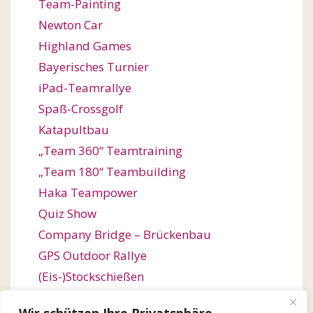
Team-Painting
Newton Car
Highland Games
Bayerisches Turnier
iPad-Teamrallye
Spaß-Crossgolf
Katapultbau
„Team 360“ Teamtraining
„Team 180“ Teambuilding
Haka Teampower
Quiz Show
Company Bridge – Brückenbau
GPS Outdoor Rallye
(Eis-)Stockschießen
Bogenschießen