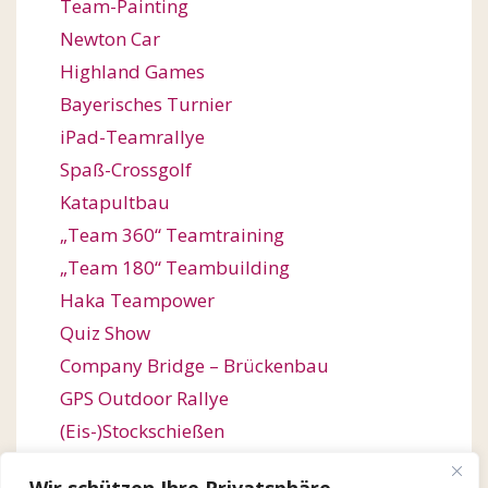
Team-Painting
Newton Car
Highland Games
Bayerisches Turnier
iPad-Teamrallye
Spaß-Crossgolf
Katapultbau
„Team 360“ Teamtraining
„Team 180“ Teambuilding
Haka Teampower
Quiz Show
Company Bridge – Brückenbau
GPS Outdoor Rallye
(Eis-)Stockschießen
Bogenschießen