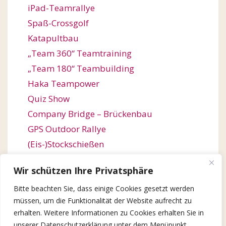
iPad-Teamrallye
Spaß-Crossgolf
Katapultbau
„Team 360“ Teamtraining
„Team 180“ Teambuilding
Haka Teampower
Quiz Show
Company Bridge – Brückenbau
GPS Outdoor Rallye
(Eis-)Stockschießen
Bogenschießen
Wir schützen Ihre Privatsphäre
Orienteering / Orientierungswanderung
Bitte beachten Sie, dass einige Cookies gesetzt werden
Outdoor Team Challenge
müssen, um die Funktionalität der Website aufrecht zu
Kugelbahn-Bau / Roller Coaster
erhalten. Weitere Informationen zu Cookies erhalten Sie in
Winter Games
unserer Datenschutzerklärung unter dem Menüpunkt