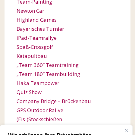
Team-Painting
Newton Car
Highland Games
Bayerisches Turnier
iPad-Teamrallye
Spaß-Crossgolf
Katapultbau
„Team 360“ Teamtraining
„Team 180“ Teambuilding
Haka Teampower
Quiz Show
Company Bridge – Brückenbau
GPS Outdoor Rallye
(Eis-)Stockschießen
Bogenschießen