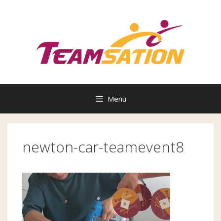
Zum
Inhalt
springen
Menü
newton-car-teamevent8