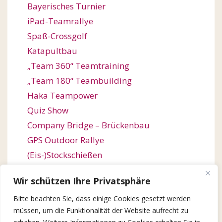
Bayerisches Turnier
iPad-Teamrallye
Spaß-Crossgolf
Katapultbau
„Team 360“ Teamtraining
„Team 180“ Teambuilding
Haka Teampower
Quiz Show
Company Bridge – Brückenbau
GPS Outdoor Rallye
(Eis-)Stockschießen
Bogenschießen
Wir schützen Ihre Privatsphäre
Orienteering / Orientierungswanderung
Bitte beachten Sie, dass einige Cookies gesetzt werden
Outdoor Team Challenge
müssen, um die Funktionalität der Website aufrecht zu
Kugelbahn-Bau / Roller Coaster