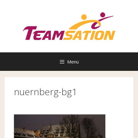
Zum
Inhalt
springen
Menü
nuernberg-bg1