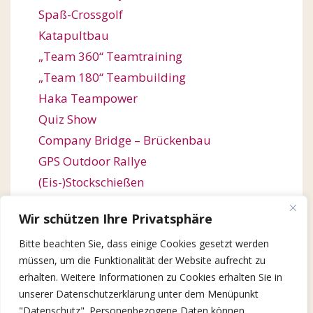
Spaß-Crossgolf
Katapultbau
„Team 360“ Teamtraining
„Team 180“ Teambuilding
Haka Teampower
Quiz Show
Company Bridge – Brückenbau
GPS Outdoor Rallye
(Eis-)Stockschießen
Bogenschießen
Wir schützen Ihre Privatsphäre
Orienteering / Orientierungswanderung
Bitte beachten Sie, dass einige Cookies gesetzt werden
Outdoor Team Challenge
müssen, um die Funktionalität der Website aufrecht zu
Kugelbahn-Bau / Roller Coaster
erhalten. Weitere Informationen zu Cookies erhalten Sie in
Winter Games
unserer Datenschutzerklärung unter dem Menüpunkt
X-Mas Quiz Show
"Datenschutz". Personenbezogene Daten können