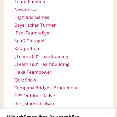
Team-Painting
Newton Car
Highland Games
Bayerisches Turnier
iPad-Teamrallye
Spaß-Crossgolf
Katapultbau
„Team 360“ Teamtraining
„Team 180“ Teambuilding
Haka Teampower
Quiz Show
Company Bridge – Brückenbau
GPS Outdoor Rallye
(Eis-)Stockschießen
Bogenschießen