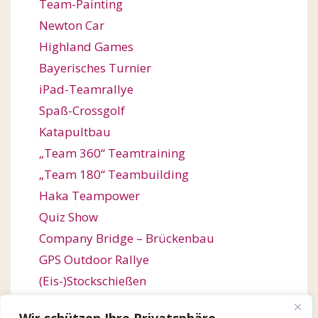
Team-Painting
Newton Car
Highland Games
Bayerisches Turnier
iPad-Teamrallye
Spaß-Crossgolf
Katapultbau
„Team 360“ Teamtraining
„Team 180“ Teambuilding
Haka Teampower
Quiz Show
Company Bridge – Brückenbau
GPS Outdoor Rallye
(Eis-)Stockschießen
Bogenschießen