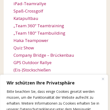
iPad-Teamrallye
Spaß-Crossgolf
Katapultbau
„Team 360“ Teamtraining
„Team 180“ Teambuilding
Haka Teampower
Quiz Show
Company Bridge – Brückenbau
GPS Outdoor Rallye
(Eis-)Stockschießen
Bogenschießen
Wir schützen Ihre Privatsphäre
Orienteering / Orientierungswanderung
Bitte beachten Sie, dass einige Cookies gesetzt werden
Outdoor Team Challenge
müssen, um die Funktionalität der Website aufrecht zu
Kugelbahn-Bau / Roller Coaster
erhalten. Weitere Informationen zu Cookies erhalten Sie in
Winter Games
unserer Datenschutzerklärung unter dem Menüpunkt