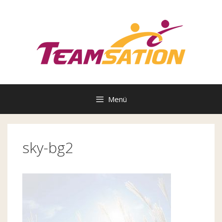
Zum
Inhalt
springen
Menü
sky-bg2