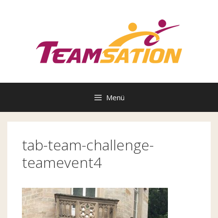
Zum
Inhalt
springen
Menü
tab-team-challenge-
teamevent4