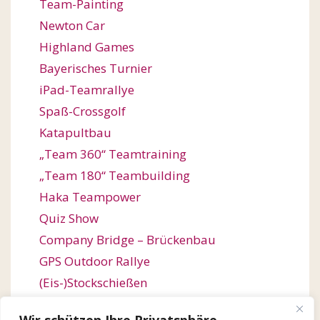
Team-Painting
Newton Car
Highland Games
Bayerisches Turnier
iPad-Teamrallye
Spaß-Crossgolf
Katapultbau
„Team 360“ Teamtraining
„Team 180“ Teambuilding
Haka Teampower
Quiz Show
Company Bridge – Brückenbau
GPS Outdoor Rallye
(Eis-)Stockschießen
Bogenschießen