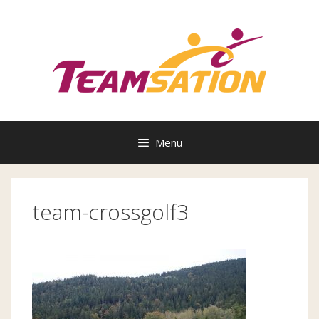
Zum
Inhalt
springen
Menü
team-crossgolf3