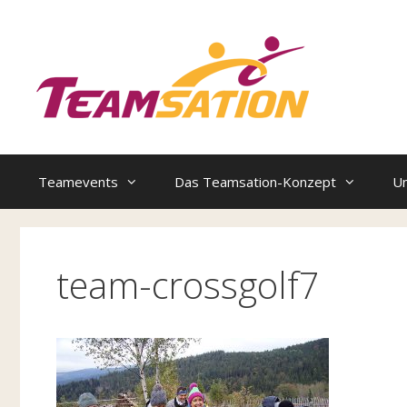
Zum
Inhalt
springen
Teamevents
Das Teamsation-Konzept
U
team-crossgolf7