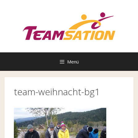
Zum
Inhalt
springen
Menü
team-weihnacht-bg1