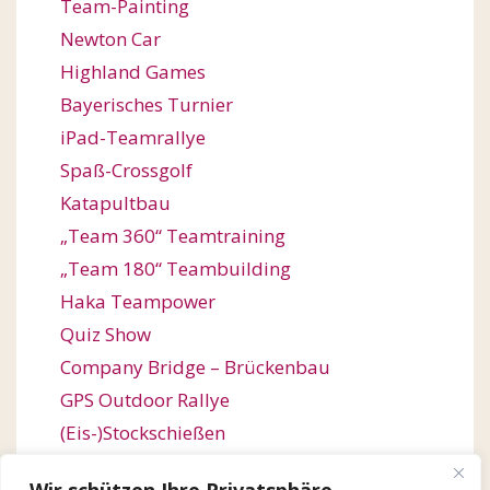
Team-Painting
Newton Car
Highland Games
Bayerisches Turnier
iPad-Teamrallye
Spaß-Crossgolf
Katapultbau
„Team 360“ Teamtraining
„Team 180“ Teambuilding
Haka Teampower
Quiz Show
Company Bridge – Brückenbau
GPS Outdoor Rallye
(Eis-)Stockschießen
Bogenschießen