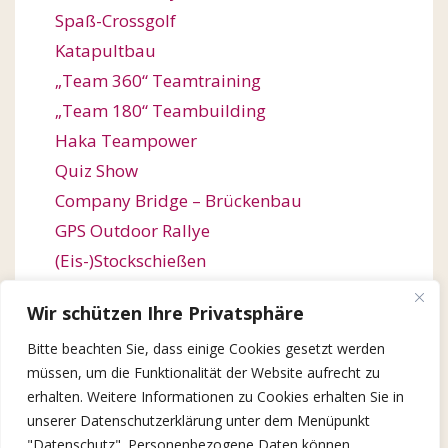
Spaß-Crossgolf
Katapultbau
„Team 360“ Teamtraining
„Team 180“ Teambuilding
Haka Teampower
Quiz Show
Company Bridge – Brückenbau
GPS Outdoor Rallye
(Eis-)Stockschießen
Bogenschießen
Wir schützen Ihre Privatsphäre
Orienteering / Orientierungswanderung
Bitte beachten Sie, dass einige Cookies gesetzt werden
Outdoor Team Challenge
müssen, um die Funktionalität der Website aufrecht zu
Kugelbahn-Bau / Roller Coaster
erhalten. Weitere Informationen zu Cookies erhalten Sie in
Winter Games
unserer Datenschutzerklärung unter dem Menüpunkt
X-Mas Quiz Show
"Datenschutz". Personenbezogene Daten können