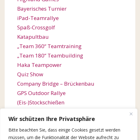
Bayerisches Turnier
iPad-Teamrallye
Spaß-Crossgolf
Katapultbau
„Team 360“ Teamtraining
„Team 180“ Teambuilding
Haka Teampower
Quiz Show
Company Bridge – Brückenbau
GPS Outdoor Rallye
(Eis-)Stockschießen
Bogenschießen
Wir schützen Ihre Privatsphäre
Orienteering / Orientierungswanderung
Bitte beachten Sie, dass einige Cookies gesetzt werden
Outdoor Team Challenge
müssen, um die Funktionalität der Website aufrecht zu
Kugelbahn-Bau / Roller Coaster