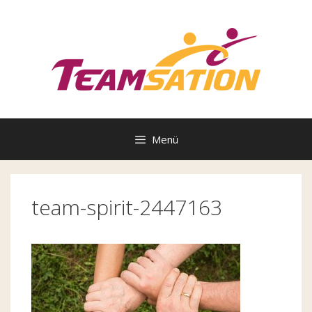
Zum
Inhalt
springen
Menü
team-spirit-2447163