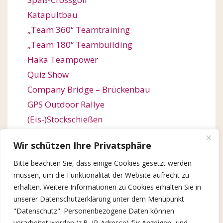
Katapultbau
„Team 360“ Teamtraining
„Team 180“ Teambuilding
Haka Teampower
Quiz Show
Company Bridge – Brückenbau
GPS Outdoor Rallye
(Eis-)Stockschießen
Bogenschießen
Wir schützen Ihre Privatsphäre
Orienteering / Orientierungswanderung
Bitte beachten Sie, dass einige Cookies gesetzt werden
Outdoor Team Challenge
müssen, um die Funktionalität der Website aufrecht zu
Kugelbahn-Bau / Roller Coaster
erhalten. Weitere Informationen zu Cookies erhalten Sie in
Winter Games
unserer Datenschutzerklärung unter dem Menüpunkt
X-Mas Quiz Show
"Datenschutz". Personenbezogene Daten können
verarbeitet werden (z.B. IP-Adresse) für Anzeigen- und