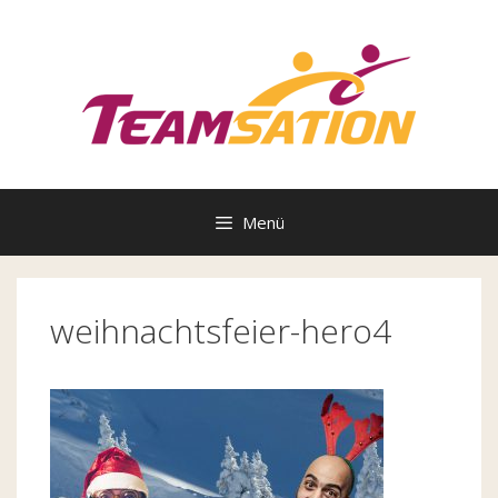
Zum
Inhalt
springen
Menü
weihnachtsfeier-hero4