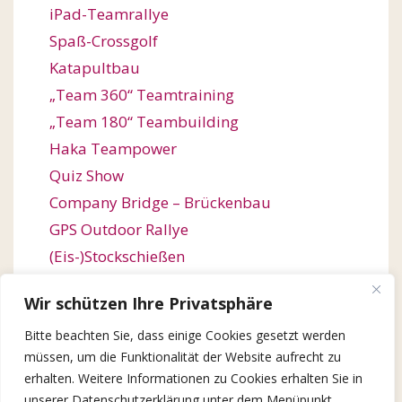
iPad-Teamrallye
Spaß-Crossgolf
Katapultbau
„Team 360“ Teamtraining
„Team 180“ Teambuilding
Haka Teampower
Quiz Show
Company Bridge – Brückenbau
GPS Outdoor Rallye
(Eis-)Stockschießen
Bogenschießen
Wir schützen Ihre Privatsphäre
Orienteering / Orientierungswanderung
Bitte beachten Sie, dass einige Cookies gesetzt werden
Outdoor Team Challenge
müssen, um die Funktionalität der Website aufrecht zu
Kugelbahn-Bau / Roller Coaster
erhalten. Weitere Informationen zu Cookies erhalten Sie in
Winter Games
unserer Datenschutzerklärung unter dem Menüpunkt